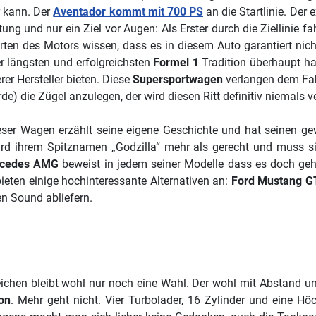
r kann. Der
Aventador kommt mit 700 PS
an die Startlinie. Der
stung und nur ein Ziel vor Augen: Als Erster durch die Ziellinie 
rten des Motors wissen, dass es in diesem Auto garantiert nich
er längsten und erfolgreichsten
Formel 1
Tradition überhaupt ha
r Hersteller bieten. Diese
Supersportwagen
verlangen dem Fahr
rde) die Zügel anzulegen, der wird diesen Ritt definitiv niemals 
r dieser Wagen erzählt seine eigene Geschichte und hat seinen 
rd ihrem Spitznamen „Godzilla“ mehr als gerecht und muss sic
cedes AMG
beweist in jedem seiner Modelle dass es doch geh
ieten einige hochinteressante Alternativen an:
Ford Mustang GT
n Sound abliefern.
ichen bleibt wohl nur noch eine Wahl. Der wohl mit Abstand u
ron
. Mehr geht nicht. Vier Turbolader, 16 Zylinder und eine 