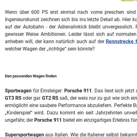
Wenn über 600 PS erst einmal nach vorne preschen sind 
Ingenieurskunst zeichnen sich bis ins letzte Detail ab. Hie
auf der Autobahn - der Adrenalinkick bleibt unvergesslich.
gewisser Weise Ambitionen. Leider lässt sich auf normalen 
anheben will, der kann natürlich auch auf der
Rennstrecke 
welcher Wagen der „richtige“ sein könnte?
Den passenden Wagen finden
Sportwagen
für Einsteiger:
Porsche 911
. Das liest sich jetzt
GT3 RS
oder gar
GT2 RS
saß, der weis nur zu gut wie sich ei
ermöglicht eine saubere Performance abzuliefern. Perfekte 
„Kinderspiel“ wird. Dazu kommt ein seit Jahrzehnten unve
ungefähr, der
Porsche 911
bietet ein einzigartiges Erlebnis fü
Supersportwagen
aus Italien. Wie die Italiener selbst bekan