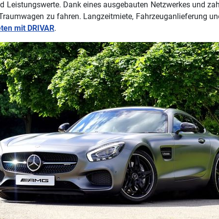
nd Leistungswerte. Dank eines ausgebauten Netzwerkes und zah
 Traumwagen zu fahren. Langzeitmiete, Fahrzeuganlieferung und
eten mit DRIVAR
.