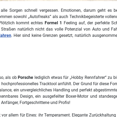
alle Sorgen schnell vergessen. Emotionen, darum geht es 
r kommen sowohl „Autofreaks“ als auch Technikbegeisterte vollen
 Plötzlich kommt echtes
Formel 1
Feeling auf, der perfekte S
Straßen natürlich nicht das volle Potenzial von Auto und Fah
fahren
. Hier sind keine Grenzen gesetzt, natürlich ausgenomm
 so, als ob
Porsche
lediglich etwas für „Hobby Rennfahrer“ zu bie
n hochprofessionelles Tracktool anfühlt. Der Grund für diese For
Balance, ein unvergleichliches Handling und perfekt abgestimm
rkennbares Design, ein ausgefeilter Boxer-Motor und standes
r Anfänger, Fortgeschrittene und Profis!
nt vor allem für Eines: ihr Temperament. Elegante Zurückhaltung i