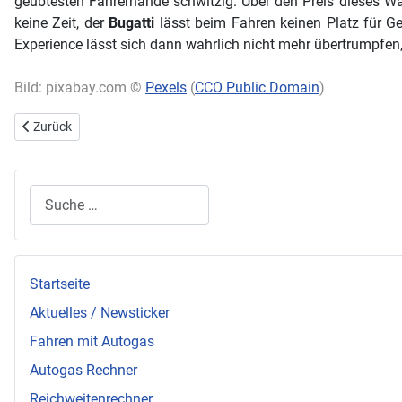
geübtesten Fahrerhände schwitzig. Über den Preis dieses W
keine Zeit, der
Bugatti
lässt beim Fahren keinen Platz für G
Experience lässt sich dann wahrlich nicht mehr übertrumpfen
Bild: pixabay.com ©
Pexels
(
CCO Public Domain
)
Vorheriger Beitrag: Berühmte Rennserien und der Weg zu mehr Umwe
Zurück
Suchen
Startseite
Aktuelles / Newsticker
Fahren mit Autogas
Autogas Rechner
Reichweitenrechner