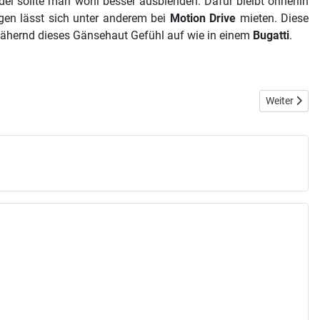
el sollte man wohl besser ausblenden. Dafür bleibt ohnehin
gen lässt sich unter anderem bei
Motion Drive
mieten. Diese
hernd dieses Gänsehaut Gefühl auf wie in einem
Bugatti
.
Nächster Be
Weiter