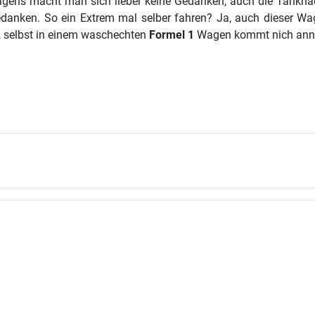
agens macht man sich lieber keine Gedanken, auch die Tanknad
edanken. So ein Extrem mal selber fahren? Ja, auch dieser Wa
, selbst in einem waschechten
Formel 1
Wagen kommt nich annä
ltschutz