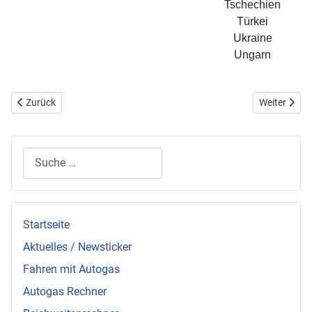
Tschechien
Türkei
Ukraine
Ungarn
Vorheriger Beitrag: Der bivalente Antrieb mit Autogas / Flüssiggas /
Nächster Bei
Zurück
Weiter
Suchen
Startseite
Aktuelles / Newsticker
Fahren mit Autogas
Autogas Rechner