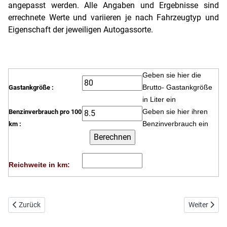
angepasst werden. Alle Angaben und Ergebnisse sind
errechnete Werte und variieren je nach Fahrzeugtyp und
Eigenschaft der jeweiligen Autogassorte.
Geben sie hier die
Brutto- Gastankgröße
Gastankgröße :
in Liter ein
Geben sie hier ihren
Benzinverbrauch pro 100
Benzinverbrauch ein
km :
Reichweite in km:
Vorheriger Beitrag: Amortisationsrechner - der Autogas Rechner
Nächster Bei
Zurück
Weiter