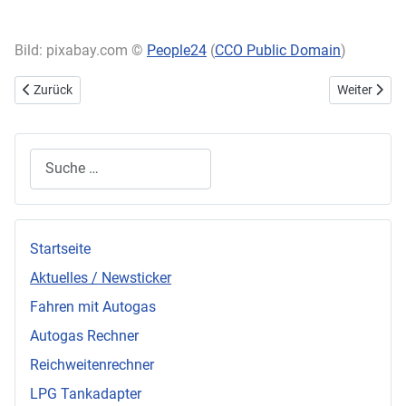
Bild: pixabay.com ©
People24
(
CCO Public Domain
)
Vorheriger Beitrag: Einmal im Sportwagen sitzen - nicht träumen, s
Nächster Bei
Zurück
Weiter
Suchen
Startseite
Aktuelles / Newsticker
Fahren mit Autogas
Autogas Rechner
Reichweitenrechner
LPG Tankadapter