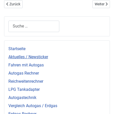
Vorheriger Beitrag: Flächendeckendes LPG-Tankstellen-Netz
Nächster Be
Zurück
Weiter
Suchen
Startseite
Aktuelles / Newsticker
Fahren mit Autogas
Autogas Rechner
Reichweitenrechner
LPG Tankadapter
Autogastechnik
Vergleich Autogas / Erdgas
Erdgas Rechner