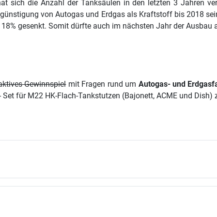
hat sich die Anzahl der Tanksäulen in den letzten 3 Jahren v
egünstigung von Autogas und Erdgas als Kraftstoff bis 2018 sein
t 18% gesenkt. Somit dürfte auch im nächsten Jahr der Ausbau 
raktives Gewinnspiel
mit Fragen rund um
Autogas- und Erdgasf
r- Set für M22 HK-Flach-Tankstutzen (Bajonett, ACME und Dish) 