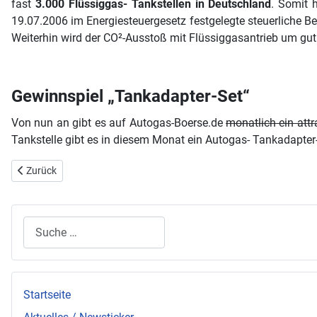
fast
3.000 Flüssiggas- Tankstellen in Deutschland
. Somit 
19.07.2006 im Energiesteuergesetz festgelegte steuerliche B
Weiterhin wird der CO²-Ausstoß mit Flüssiggasantrieb um gu
Gewinnspiel „Tankadapter-Set“
Von nun an gibt es auf Autogas-Boerse.de
monatlich ein att
Tankstelle gibt es in diesem Monat ein Autogas- Tankadapte
Vorheriger Beitrag: Sondertarife für Autogas und Erdgasfahrzeuge
Zurück
Suchen
Startseite