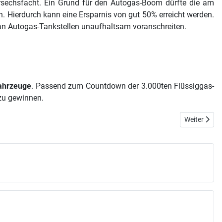
ersechsfacht. Ein Grund für den Autogas-Boom dürfte die am
. Hierdurch kann eine Ersparnis von gut 50% erreicht werden.
an Autogas-Tankstellen unaufhaltsam voranschreiten.
ahrzeuge
. Passend zum Countdown der 3.000ten Flüssiggas-
zu gewinnen.
Nächster Be
Weiter