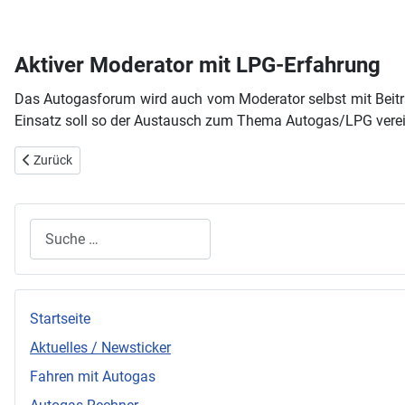
Aktiver Moderator mit LPG-Erfahrung
Das Autogasforum wird auch vom Moderator selbst mit Bei
Einsatz soll so der Austausch zum Thema Autogas/LPG verein
Vorheriger Beitrag: Umweltschutz im Straßenverkehr - Verstöße und
Zurück
Suchen
Startseite
Aktuelles / Newsticker
Fahren mit Autogas