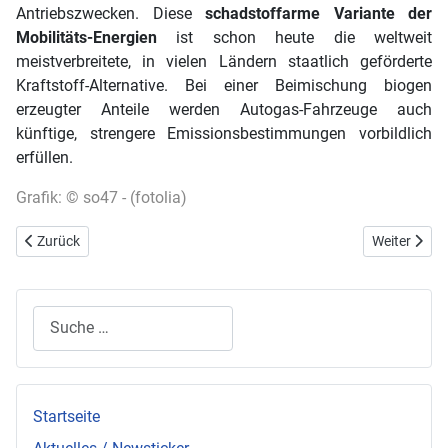
Antriebszwecken. Diese
schadstoffarme Variante der
Mobilitäts-Energien
ist schon heute die weltweit
meistverbreitete, in vielen Ländern staatlich geförderte
Kraftstoff-Alternative. Bei einer Beimischung biogen
erzeugter Anteile werden Autogas-Fahrzeuge auch
künftige, strengere Emissionsbestimmungen vorbildlich
erfüllen.
Grafik: © so47 - (fotolia)
Vorheriger Beitrag: Flüssiggas: Caravaning mit Komfort
Nächster Bei
Zurück
Weiter
Suchen
Startseite