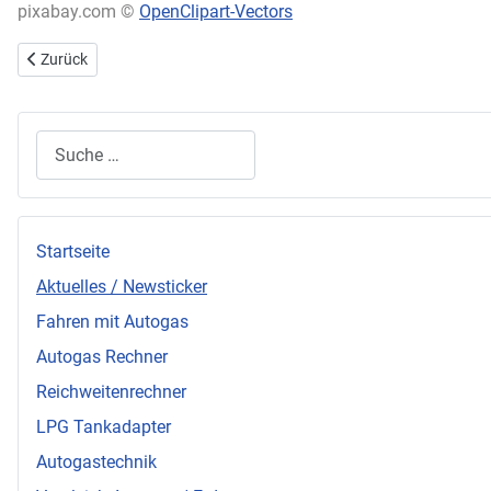
pixabay.com ©
OpenClipart-Vectors
Vorheriger Beitrag: Das sind die Favoriten der Formel 1 in diesem Jah
Zurück
Suchen
Startseite
Aktuelles / Newsticker
Fahren mit Autogas
Autogas Rechner
Reichweitenrechner
LPG Tankadapter
Autogastechnik