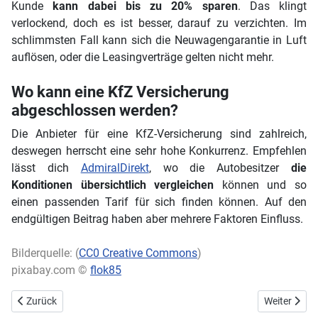
Kunde
kann dabei bis zu 20% sparen
. Das klingt
verlockend, doch es ist besser, darauf zu verzichten. Im
schlimmsten Fall kann sich die Neuwagengarantie in Luft
auflösen, oder die Leasingverträge gelten nicht mehr.
Wo kann eine KfZ Versicherung
abgeschlossen werden?
Die Anbieter für eine KfZ-Versicherung sind zahlreich,
deswegen herrscht eine sehr hohe Konkurrenz. Empfehlen
lässt dich
AdmiralDirekt
, wo die Autobesitzer
die
Konditionen übersichtlich vergleichen
können und so
einen passenden Tarif für sich finden können. Auf den
endgültigen Beitrag haben aber mehrere Faktoren Einfluss.
Bilderquelle: (
CC0 Creative Commons
)
pixabay.com ©
flok85
Vorheriger Beitrag: Der Flat Spot und die Gefahr, die er für Ihr Fahrz
Nächster Bei
Zurück
Weiter