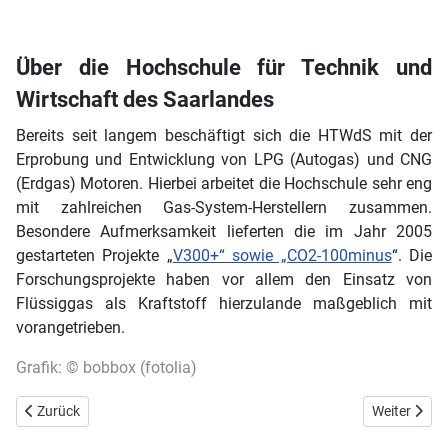
Über die Hochschule für Technik und
Wirtschaft des Saarlandes
Bereits seit langem beschäftigt sich die HTWdS mit der
Erprobung und Entwicklung von LPG (Autogas) und CNG
(Erdgas) Motoren. Hierbei arbeitet die Hochschule sehr eng
mit zahlreichen Gas-System-Herstellern zusammen.
Besondere Aufmerksamkeit lieferten die im Jahr 2005
gestarteten Projekte „
V300+“ sowie „CO2-100minus
“. Die
Forschungsprojekte haben vor allem den Einsatz von
Flüssiggas als Kraftstoff hierzulande maßgeblich mit
vorangetrieben.
Grafik: © bobbox (fotolia)
Vorheriger Beitrag: Wer rechnet, steigt auf Autogas um
Nächster Be
Zurück
Weiter