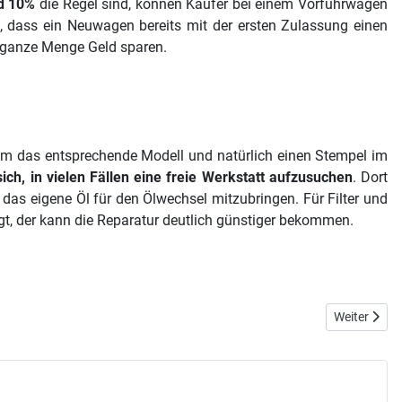
d 10%
die Regel sind, können Käufer bei einem Vorführwagen
 dass ein Neuwagen bereits mit der ersten Zulassung einen
ne ganze Menge Geld sparen.
um das entsprechende Modell und natürlich einen Stempel im
ich, in vielen Fällen eine freie Werkstatt aufzusuchen
. Dort
, das eigene Öl für den Ölwechsel mitzubringen. Für Filter und
ingt, der kann die Reparatur deutlich günstiger bekommen.
Nächster Bei
Weiter