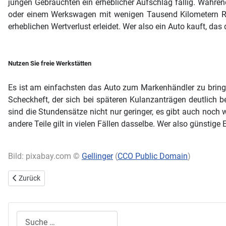
jungen Gebrauchten ein erheblicher Aufschlag fällig. Währ
oder einem Werkswagen mit wenigen Tausend Kilometern Rab
erheblichen Wertverlust erleidet. Wer also ein Auto kauft, da
Nutzen Sie freie Werkstätten
Es ist am einfachsten das Auto zum Markenhändler zu bring
Scheckheft, der sich bei späteren Kulanzanträgen deutlich be
sind die Stundensätze nicht nur geringer, es gibt auch noch w
andere Teile gilt in vielen Fällen dasselbe. Wer also günstige
Bild: pixabay.com ©
Gellinger
(
CCO Public Domain
)
Vorheriger Beitrag: Das ideale Stadtauto: Umweltschonend und kom
Zurück
Suchen