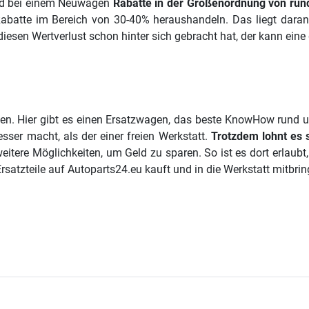
end bei einem Neuwagen
Rabatte in der Größenordnung von run
atte im Bereich von 30-40% heraushandeln. Das liegt daran,
s diesen Wertverlust schon hinter sich gebracht hat, der kann ei
en. Hier gibt es einen Ersatzwagen, das beste KnowHow rund 
sser macht, als der einer freien Werkstatt.
Trotzdem lohnt es s
eitere Möglichkeiten, um Geld zu sparen. So ist es dort erlaubt
 Ersatzteile auf Autoparts24.eu kauft und in die Werkstatt mitbr
pakt