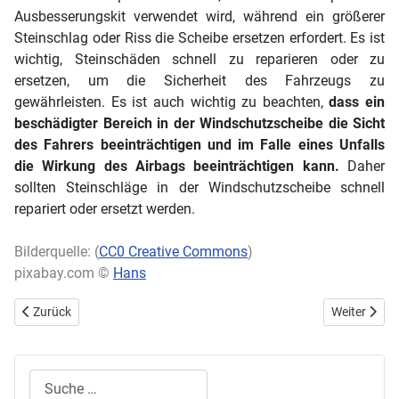
Ausbesserungskit verwendet wird, während ein größerer
Steinschlag oder Riss die Scheibe ersetzen erfordert. Es ist
wichtig, Steinschäden schnell zu reparieren oder zu
ersetzen, um die Sicherheit des Fahrzeugs zu
gewährleisten. Es ist auch wichtig zu beachten,
dass ein
beschädigter Bereich in der Windschutzscheibe die Sicht
des Fahrers beeinträchtigen und im Falle eines Unfalls
die Wirkung des Airbags beeinträchtigen kann.
Daher
sollten Steinschläge in der Windschutzscheibe schnell
repariert oder ersetzt werden.
Bilderquelle: (
CC0 Creative Commons
)
pixabay.com ©
Hans
Vorheriger Beitrag: Keine Lust auf den Reifenwechsel: Die Vor- und N
Nächster Bei
Zurück
Weiter
Suchen