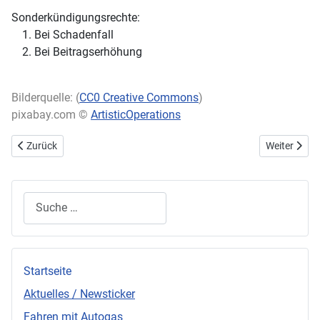
Sonderkündigungsrechte:
Bei Schadenfall
Bei Beitragserhöhung
Bilderquelle: (
CC0 Creative Commons
)
pixabay.com ©
ArtisticOperations
Vorheriger Beitrag: Das Unfallgutachten im Überblick
Nächster Be
Zurück
Weiter
Suchen
Startseite
Aktuelles / Newsticker
Fahren mit Autogas