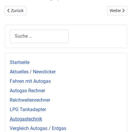
Vorheriger Beitrag: FAQ: Kann eine ungeregelte Gasanlage nachträgl
Nächster Bei
Zurück
Weiter
Suchen
Startseite
Aktuelles / Newsticker
Fahren mit Autogas
Autogas Rechner
Reichweitenrechner
LPG Tankadapter
Autogastechnik
Vergleich Autogas / Erdgas