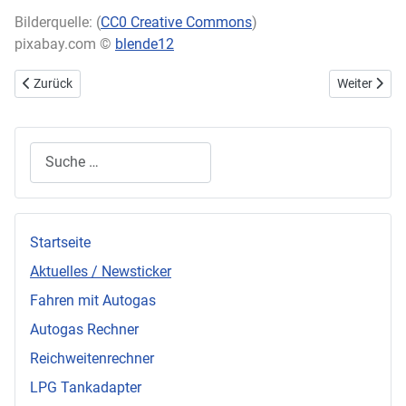
Bilderquelle: (
CC0 Creative Commons
)
pixabay.com ©
blende12
Vorheriger Beitrag: Den Innenraum des Autos richtig reinigen - So einf
Nächster Bei
Zurück
Weiter
Suchen
Startseite
Aktuelles / Newsticker
Fahren mit Autogas
Autogas Rechner
Reichweitenrechner
LPG Tankadapter