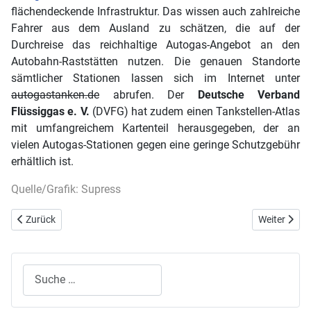
flächendeckende Infrastruktur. Das wissen auch zahlreiche
Fahrer aus dem Ausland zu schätzen, die auf der
Durchreise das reichhaltige Autogas-Angebot an den
Autobahn-Raststätten nutzen. Die genauen Standorte
sämtlicher Stationen lassen sich im Internet unter
autogastanken.de
abrufen. Der
Deutsche Verband
Flüssiggas e. V.
(DVFG) hat zudem einen Tankstellen-Atlas
mit umfangreichem Kartenteil herausgegeben, der an
vielen Autogas-Stationen gegen eine geringe Schutzgebühr
erhältlich ist.
Quelle/Grafik: Supress
Vorheriger Beitrag: Chevrolet: Clever Tanken mit Autogas (LPG)
Nächster Bei
Zurück
Weiter
Suchen