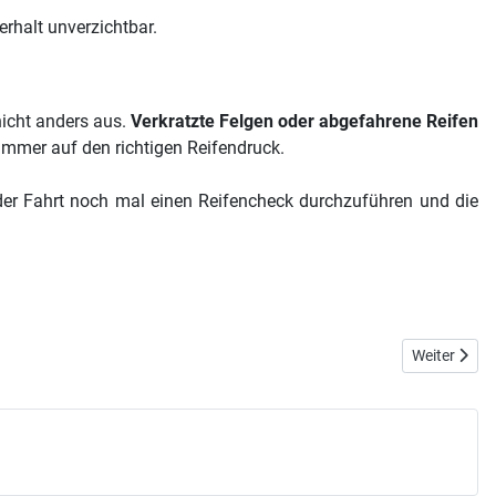
rhalt unverzichtbar.
nicht anders aus.
Verkratzte Felgen oder abgefahrene Reifen
mmer auf den richtigen Reifendruck.
r der Fahrt noch mal einen Reifencheck durchzuführen und die
Nächster Be
Weiter