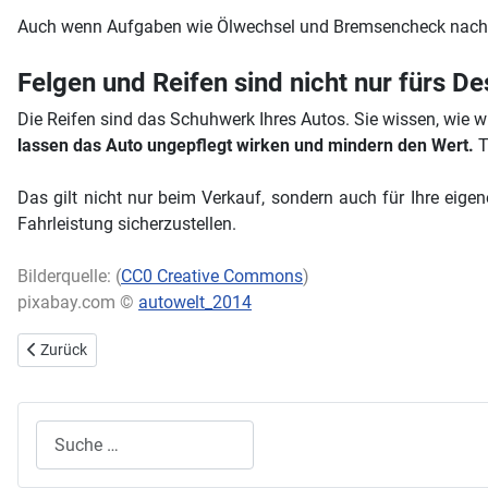
Auch wenn Aufgaben wie Ölwechsel und Bremsencheck nach nerv
Felgen und Reifen sind nicht nur fürs De
Die Reifen sind das Schuhwerk Ihres Autos. Sie wissen, wie wi
lassen das Auto ungepflegt wirken und mindern den Wert.
T
Das gilt nicht nur beim Verkauf, sondern auch für Ihre eige
Fahrleistung sicherzustellen.
Bilderquelle: (
CC0 Creative Commons
)
pixabay.com ©
autowelt_2014
Vorheriger Beitrag: Anhängerkupplungen: Was für Unterschiede gibt 
Zurück
Suchen