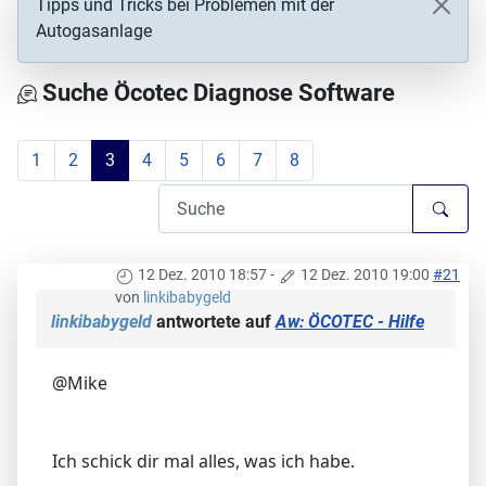
Tipps und Tricks bei Problemen mit der
Autogasanlage
Suche Öcotec Diagnose Software
1
2
3
4
5
6
7
8
12 Dez. 2010 18:57
-
12 Dez. 2010 19:00
#21
von
linkibabygeld
linkibabygeld
antwortete auf
Aw: ÖCOTEC - Hilfe
@Mike
Ich schick dir mal alles, was ich habe.