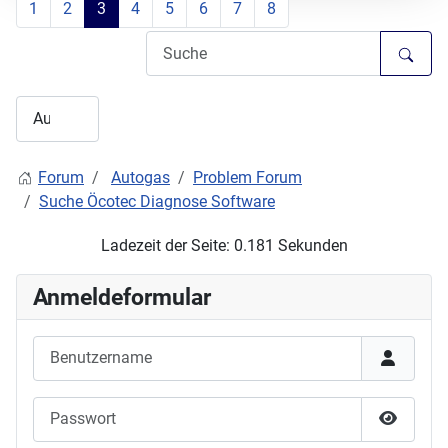
1
2
3
4
5
6
7
8
Forum
Autogas
Problem Forum
Suche Öcotec Diagnose Software
Ladezeit der Seite: 0.181 Sekunden
Anmeldeformular
Benutzername
Passwort
Passwor